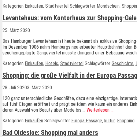
Kategorien
Einkaufen
,
Stadtviertel
Schlagwörter
Mondschein
,
Shoppi
Levantehaus: vom Kontorhaus zur Shopping-Gale
25. März 2020
Das Hamburger Levantehaus ist heute bekannt als exklusive Shopping
Im Dezember 1906 nahm Hamburgs neu erbauter Hauptbahnhof den Betr
seuchengeplagte Gängeviertel musste dringend einer Bebauung weich
Kategorien
Einkaufen
,
Hotels
,
Stadtviertel
Schlagwörter
Geschichte
,
Shopping: die große Vielfalt in der Europa Passa
28. Juli 2020
3. März 2020
120 ganz unterschiedliche Geschäfte, dazu eine einzigartige, interna
auf fünf Etagen eröffnet und prägt seitdem wie kaum ein anderes Einka
deren Auswahl von Beauty über Mode bis …
Weiterlesen …
Kategorien
Einkaufen
Schlagwörter
Europa Passage
,
kultur
,
Shopping
Bad Oldesloe: Shopping mal anders