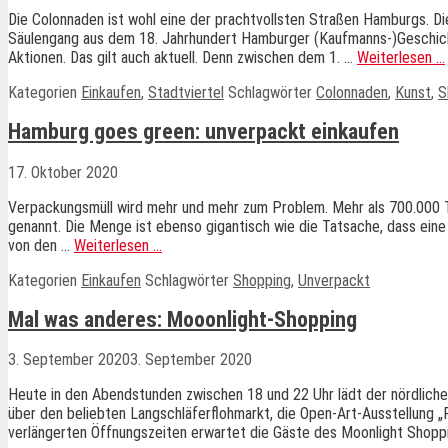
Die Colonnaden ist wohl eine der prachtvollsten Straßen Hamburgs. Di
Säulengang aus dem 18. Jahrhundert Hamburger (Kaufmanns-)Geschich
Aktionen. Das gilt auch aktuell. Denn zwischen dem 1. …
Weiterlesen …
Kategorien
Einkaufen
,
Stadtviertel
Schlagwörter
Colonnaden
,
Kunst
,
S
Hamburg goes green: unverpackt einkaufen
17. Oktober 2020
Verpackungsmüll wird mehr und mehr zum Problem. Mehr als 700.000 Ton
genannt. Die Menge ist ebenso gigantisch wie die Tatsache, dass eine e
von den …
Weiterlesen …
Kategorien
Einkaufen
Schlagwörter
Shopping
,
Unverpackt
Mal was anderes: Mooonlight-Shopping
3. September 2020
3. September 2020
Heute in den Abendstunden zwischen 18 und 22 Uhr lädt der nördlich
über den beliebten Langschläferflohmarkt, die Open-Art-Ausstellung „
verlängerten Öffnungszeiten erwartet die Gäste des Moonlight Shop