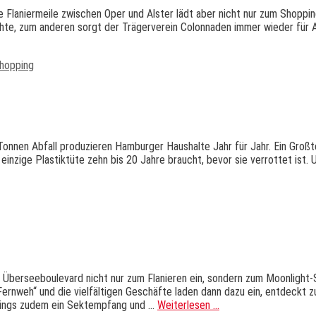
e Flaniermeile zwischen Oper und Alster lädt aber nicht nur zum Shoppi
te, zum anderen sorgt der Trägerverein Colonnaden immer wieder für
hopping
nen Abfall produzieren Hamburger Haushalte Jahr für Jahr. Ein Großteil
inzige Plastiktüte zehn bis 20 Jahre braucht, bevor sie verrottet ist. 
e Überseeboulevard nicht nur zum Flanieren ein, sondern zum Moonligh
Fernweh“ und die vielfältigen Geschäfte laden dann dazu ein, entdeckt
pings zudem ein Sektempfang und …
Weiterlesen …