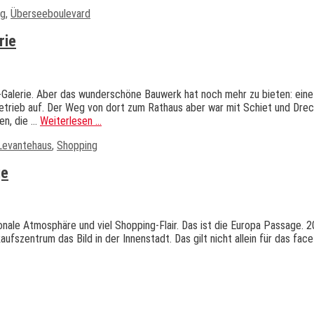
ng
,
Überseeboulevard
rie
-Galerie. Aber das wunderschöne Bauwerk hat noch mehr zu bieten: ein
ieb auf. Der Weg von dort zum Rathaus aber war mit Schiet und Dreck
en, die …
Weiterlesen …
Levantehaus
,
Shopping
ge
tionale Atmosphäre und viel Shopping-Flair. Das ist die Europa Passage
ufszentrum das Bild in der Innenstadt. Das gilt nicht allein für das fa