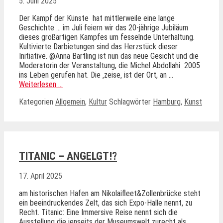
5. Juni 2025
Der Kampf der Künste hat mittlerweile eine lange
Geschichte … im Juli feiern wir das 20-jährige Jubiläum
dieses großartigen Kampfes um fesselnde Unterhaltung.
Kultivierte Darbietungen sind das Herzstück dieser
Initiative. @Anna Bartling ist nun das neue Gesicht und die
Moderatorin der Veranstaltung, die Michel Abdollahi 2005
ins Leben gerufen hat. Die ‚zeise‚ ist der Ort, an …
Weiterlesen …
Kategorien
Allgemein
,
Kultur
Schlagwörter
Hamburg
,
Kunst
TITANIC – ANGELGT!?
17. April 2025
am historischen Hafen am Nikolaifleet&Zollenbrücke steht
ein beeindruckendes Zelt, das sich Expo-Halle nennt, zu
Recht. Titanic: Eine Immersive Reise nennt sich die
Ausstellung die jenseits der Museumswelt zurecht als