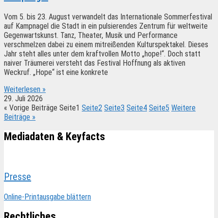
Vom 5. bis 23. August verwandelt das Internationale Sommerfestival
auf Kampnagel die Stadt in ein pulsierendes Zentrum für weltweite
Gegenwartskunst. Tanz, Theater, Musik und Performance
verschmelzen dabei zu einem mitreißenden Kulturspektakel. Dieses
Jahr steht alles unter dem kraftvollen Motto „hope!“. Doch statt
naiver Träumerei versteht das Festival Hoffnung als aktiven
Weckruf. „Hope“ ist eine konkrete
Weiterlesen »
29. Juli 2026
« Vorige Beiträge
Seite
1
Seite
2
Seite
3
Seite
4
Seite
5
Weitere
Beiträge »
Mediadaten & Keyfacts
Presse
Online-Printausgabe blättern
Rechtliches