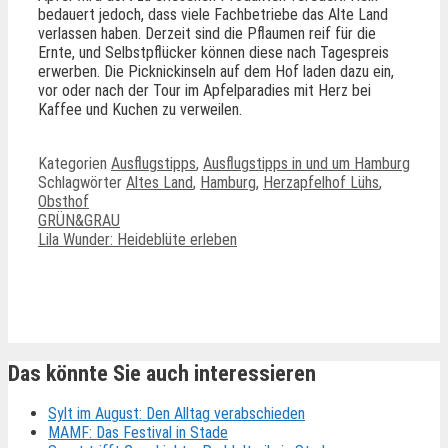
bedauert jedoch, dass viele Fachbetriebe das Alte Land
verlassen haben. Derzeit sind die Pflaumen reif für die
Ernte, und Selbstpflücker können diese nach Tagespreis
erwerben. Die Picknickinseln auf dem Hof laden dazu ein,
vor oder nach der Tour im Apfelparadies mit Herz bei
Kaffee und Kuchen zu verweilen.
Kategorien
Ausflugstipps
,
Ausflugstipps in und um Hamburg
Schlagwörter
Altes Land
,
Hamburg
,
Herzapfelhof Lühs
,
Obsthof
GRÜN&GRAU
Lila Wunder: Heideblüte erleben
Ähnliche Beiträge
Das könnte Sie auch interessieren
Sylt im August: Den Alltag verabschieden
MAMF: Das Festival in Stade