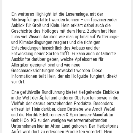
Ein weiteres Highlight ist die Laseranlage, mit der
Motiväpfel gestaltet werden können – ein faszinierender
Anblick für Groß und Klein. Hein erklärt dabei auch die
Geschichte des Hoflogos mit dem Herz. Zudem hat Hein
Lühs viel Wissen darüber, wie man optimal auf Witterungs-
und Klimabedingungen reagiert und die richtigen
Entscheidungen hinsichtlich des Anbaus und der
Entwicklung neuer Sorten trifft. Er kann auch detaillierte
Auskünfte darüber geben, welche Apfelsorten für
Allergiker geeignet sind und wie neue
Geschmacksrichtungen entwickelt werden. Diese
Informationen teilt Hein, der als Hofguide fungiert, direkt
vor Ort.
Eine gefühlvolle Rundführung bietet tiefgehende Einblicke
in die Welt der Äpfel und anderen Obstsorten sowie in die
Vielfalt der daraus entstehenden Produkte. Besonders
erfreut ist Hein darüber, dass Betriebe wie Arndt Weßel
und die Nordik Edelbrennerei & Spirituosen-Manufaktur
GmbH Co. KG zu den wenigen weiterverarbeitenden
Unternehmen hier im Alten Land gehören. Der Herbstprinz
Apfel wird dort zu erlesenen Produkten veredelt. Hein