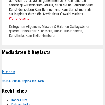
der Architektur. Genau genommen setzt das eine das
andere gewissermaßen voraus, denn die neu entstandene
Kunst der sieben Künstlerinnen und Künstler ist mehr als
nur inspiriert durch die Architektur Oswald Mathias …
Weiterlesen …
Kategorien
Allgemein
,
Museen & Galerien
Schlagwörter
galerie
,
Hamburger Kunsthalle
,
Kunst
,
Kunstgalerie
,
Kunsthalle
,
Kunsthalle Hamburg
Mediadaten & Keyfacts
Presse
Online-Printausgabe blättern
Rechtliches
Impressum
Datenschutz