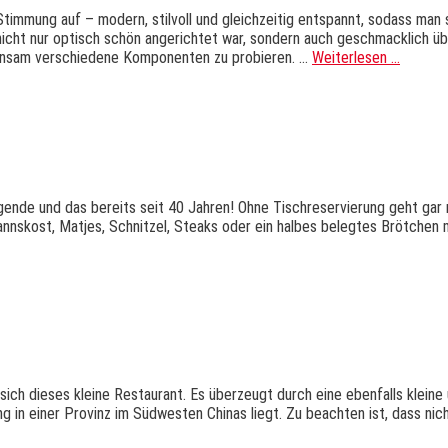
immung auf – modern, stilvoll und gleichzeitig entspannt, sodass man 
 nicht nur optisch schön angerichtet war, sondern auch geschmacklich ü
einsam verschiedene Komponenten zu probieren. …
Weiterlesen …
ende und das bereits seit 40 Jahren! Ohne Tischreservierung geht gar n
mannskost, Matjes, Schnitzel, Steaks oder ein halbes belegtes Brötchen m
ich dieses kleine Restaurant. Es überzeugt durch eine ebenfalls kleine 
g in einer Provinz im Südwesten Chinas liegt. Zu beachten ist, dass nic