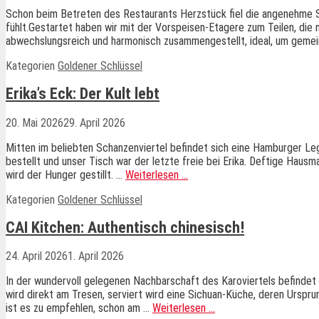
Schon beim Betreten des Restaurants Herzstück fiel die angenehme St
fühlt.Gestartet haben wir mit der Vorspeisen-Etagere zum Teilen, die
abwechslungsreich und harmonisch zusammengestellt, ideal, um gem
Kategorien
Goldener Schlüssel
Erika’s Eck: Der Kult lebt
20. Mai 2026
29. April 2026
Mitten im beliebten Schanzenviertel befindet sich eine Hamburger Leg
bestellt und unser Tisch war der letzte freie bei Erika. Deftige Haus
wird der Hunger gestillt. …
Weiterlesen …
Kategorien
Goldener Schlüssel
CAI Kitchen: Authentisch chinesisch!
24. April 2026
1. April 2026
In der wundervoll gelegenen Nachbarschaft des Karoviertels befindet s
wird direkt am Tresen, serviert wird eine Sichuan-Küche, deren Ursprun
ist es zu empfehlen, schon am …
Weiterlesen …