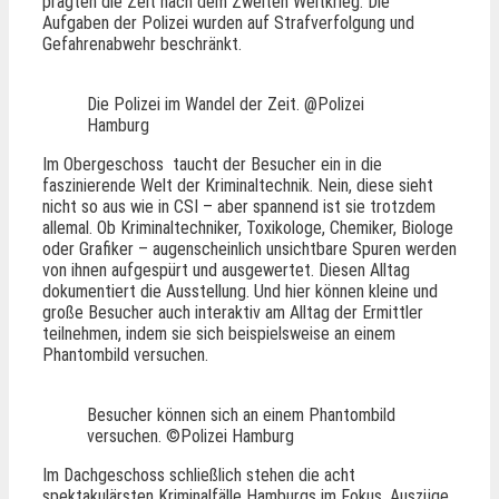
prägten die Zeit nach dem Zweiten Weltkrieg. Die
Aufgaben der Polizei wurden auf Strafverfolgung und
Gefahrenabwehr beschränkt.
Die Polizei im Wandel der Zeit. @Polizei
Hamburg
Im Obergeschoss taucht der Besucher ein in die
faszinierende Welt der Kriminaltechnik. Nein, diese sieht
nicht so aus wie in CSI – aber spannend ist sie trotzdem
allemal. Ob Kriminaltechniker, Toxikologe, Chemiker, Biologe
oder Grafiker – augenscheinlich unsichtbare Spuren werden
von ihnen aufgespürt und ausgewertet. Diesen Alltag
dokumentiert die Ausstellung. Und hier können kleine und
große Besucher auch interaktiv am Alltag der Ermittler
teilnehmen, indem sie sich beispielsweise an einem
Phantombild versuchen.
Besucher können sich an einem Phantombild
versuchen. ©Polizei Hamburg
Im Dachgeschoss schließlich stehen die acht
spektakulärsten Kriminalfälle Hamburgs im Fokus. Auszüge