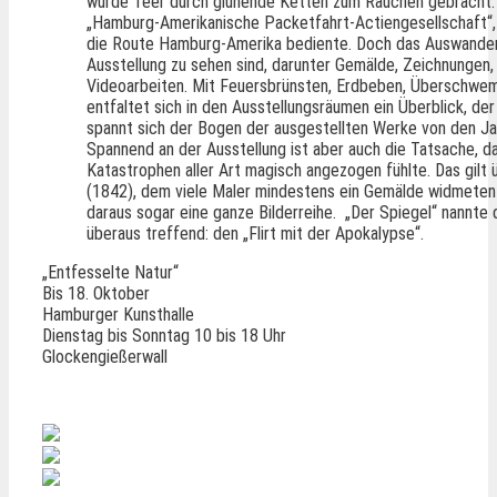
wurde Teer durch glühende Ketten zum Rauchen gebracht. 
„Hamburg-Amerikanische Packetfahrt-Actiengesellschaft“,
die Route Hamburg-Amerika bediente.
Doch das Auswandere
Ausstellung zu sehen sind, darunter Gemälde, Zeichnungen, 
Videoarbeiten. Mit Feuersbrünsten, Erdbeben, Überschwe
entfaltet sich in den Ausstellungsräumen ein Überblick, der
spannt sich der Bogen der ausgestellten Werke von den Ja
Spannend an der Ausstellung ist aber auch die Tatsache, d
Katastrophen aller Art magisch angezogen fühlte. Das gilt
(1842), dem viele Maler mindestens ein Gemälde widmeten 
daraus sogar eine ganze Bilderreihe. „Der Spiegel“ nannte da
überaus treffend: den „Flirt mit der Apokalypse“.
„Entfesselte Natur“
Bis 18. Oktober
Hamburger Kunsthalle
Dienstag bis Sonntag 10 bis 18 Uhr
Glockengießerwall