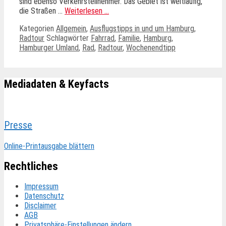
sind ebenso Verkehrsteilnehmer. Das Gebiet ist weitläufig,
die Straßen …
Weiterlesen …
Kategorien
Allgemein
,
Ausflugstipps in und um Hamburg
,
Radtour
Schlagwörter
Fahrrad
,
Familie
,
Hamburg
,
Hamburger Umland
,
Rad
,
Radtour
,
Wochenendtipp
Mediadaten & Keyfacts
Presse
Online-Printausgabe blättern
Rechtliches
Impressum
Datenschutz
Disclaimer
AGB
Privatsphäre-Einstellungen ändern