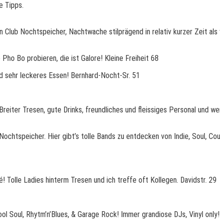
e Tipps.
n Club Nochtspeicher, Nachtwache stilprägend in relativ kurzer Zeit als 
ho Bo probieren, die ist Galore! Kleine Freiheit 68
und sehr leckeres Essen! Bernhard-Nocht-Sr. 51
reiter Tresen, gute Drinks, freundliches und fleissiges Personal und wen
ochtspeicher. Hier gibt’s tolle Bands zu entdecken von Indie, Soul, Cou
 Tolle Ladies hinterm Tresen und ich treffe oft Kollegen. Davidstr. 29
ool Soul, Rhytm’n’Blues, & Garage Rock! Immer grandiose DJs, Vinyl only!