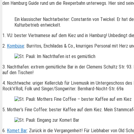
den Hamburg Guide rund um die Reeperbahn unterwegs. Hier sind sein
Ein klassischer Nachtarbeiter: Constantin von Twickel. Er hat de
Kulturbetrieb entwickelt.
1. VU: bester Vietnamese auf dem Kiez und in Hamburg! Unbedingt die P
2.
Kombüse
: Burritos, Enchiladas & Co., knurriges Personal mit Herz 
3. Nachthafen: extrem gemütliche Bar in der Clemens Schultz Str. 93. B
auf den Tischen!
4. Nochtwache: uriger Kellerclub für Livemusik im Untergeschoss des N
Rock’n’Roll, Folk und Singer/Songwriter. Bernhard-Nocht-Str. 69a
5. Mother’s Fine Coffee: bester Kaffee auf dem Kiez. Mein Stammcafé!
6.
Komet Bar
: Zurück in die Vergangenheit! Für Liebhaber von Old Sch