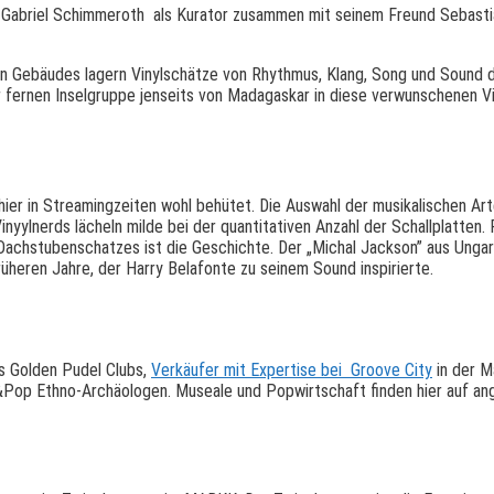
briel Schimmeroth als Kurator zusammen mit seinem Freund Sebastian
n Gebäudes lagern Vinylschätze von Rhythmus, Klang, Song und Sound di
r fernen Inselgruppe jenseits von Madagaskar in diese verwunschenen V
 hier in Streamingzeiten wohl behütet. Die Auswahl der musikalischen Ar
inyylnerds lächeln milde bei der quantitativen Anzahl der Schallplatten. 
Dachstubenschatzes ist die Geschichte. Der „Michal Jackson” aus Ungar
früheren Jahre, der Harry Belafonte zu seinem Sound inspirierte.
e Sebastian Reier bei Groove City
„Fuck Art Lets Dance” 
Vinylserie spannend. H
guter Publikumsmix aus
Besuchern
es Golden Pudel Clubs,
Verkäufer mit Expertise bei Groove City
in der M
Pop Ethno-Archäologen. Museale und Popwirtschaft finden hier auf a