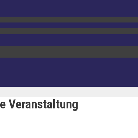
de Veranstaltung
t aus den
Vinyl in jeder Umdrehungslage
Das MA
Rothen