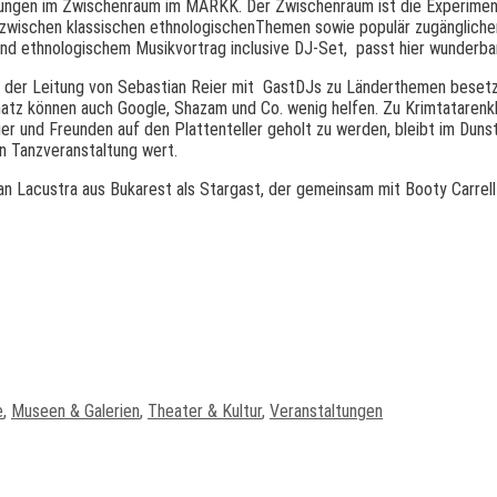
taltungen im Zwischenraum im MARKK. Der Zwischenraum ist die Experim
zwischen klassischen ethnologischenThemen sowie populär zugängliche
und ethnologischem Musikvortrag inclusive DJ-Set, passt hier wunderbar
ter der Leitung von Sebastian Reier mit GastDJs zu Länderthemen beset
atz können auch Google, Shazam und Co. wenig helfen. Zu Krimtatarenk
 und Freunden auf den Plattenteller geholt zu werden, bleibt im Duns
 Tanzveranstaltung wert.
an Lacustra aus Bukarest als Stargast, der gemeinsam mit Booty Carrell
e
,
Museen & Galerien
,
Theater & Kultur
,
Veranstaltungen