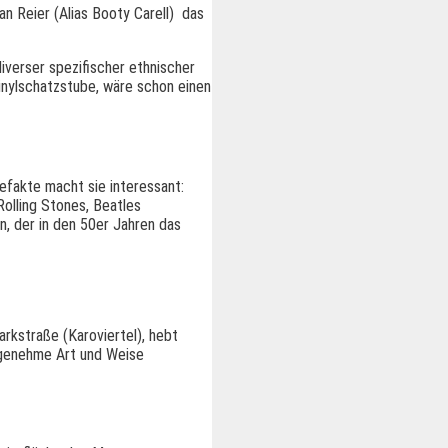
 Reier (Alias Booty Carell) das
verser spezifischer ethnischer
inylschatzstube, wäre schon einen
tefakte macht sie interessant:
Rolling Stones, Beatles
n, der in den 50er Jahren das
die jungs der band finden die
ier im Zwischenraum findet sich
 traditionellen und jungen
arkstraße (Karoviertel), hebt
ngenehme Art und Weise