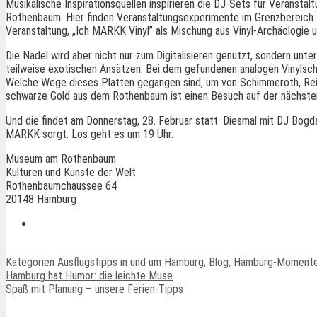
Musikalische Inspirationsquellen inspirieren die DJ-Sets für Verans
Rothenbaum. Hier finden Veranstaltungsexperimente im Grenzbereich 
Veranstaltung, „Ich MARKK Vinyl” als Mischung aus Vinyl-Archäologie 
Die Nadel wird aber nicht nur zum Digitalisieren genutzt, sondern un
teilweise exotischen Ansätzen. Bei dem gefundenen analogen Vinylsch
Welche Wege dieses Platten gegangen sind, um von Schimmeroth, Reier
schwarze Gold aus dem Rothenbaum ist einen Besuch auf der nächsten
Und die findet am Donnerstag, 28. Februar statt. Diesmal mit DJ Bogd
MARKK sorgt. Los geht es um 19 Uhr.
Museum am Rothenbaum
Kulturen und Künste der Welt
Rothenbaumchaussee 64
20148 Hamburg
Kategorien
Ausflugstipps in und um Hamburg
,
Blog
,
Hamburg-Moment
Hamburg hat Humor: die leichte Muse
Spaß mit Planung – unsere Ferien-Tipps