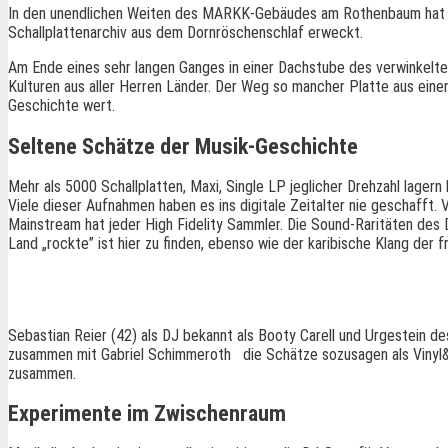
In den unendlichen Weiten des MARKK-Gebäudes am Rothenbaum hat Ga
Schallplattenarchiv aus dem Dornröschenschlaf erweckt.
Am Ende eines sehr langen Ganges in einer Dachstube des verwinkelte
Kulturen aus aller Herren Länder. Der Weg so mancher Platte aus eine
Geschichte wert.
Seltene Schätze der Musik-Geschichte
Mehr als 5000 Schallplatten, Maxi, Single LP jeglicher Drehzahl lagern
Viele dieser Aufnahmen haben es ins digitale Zeitalter nie geschafft. V
Mainstream hat jeder High Fidelity Sammler. Die Sound-Raritäten des 
Land „rockte” ist hier zu finden, ebenso wie der karibische Klang der 
Experte DJ Sebastian reier Alias Booty Carell
Vinylolog
Sebastian Reier (42) als DJ bekannt als Booty Carell und Urgestein d
zusammen mit Gabriel Schimmeroth die Schätze sozusagen als Vinyl&
zusammen.
Experimente im Zwischenraum