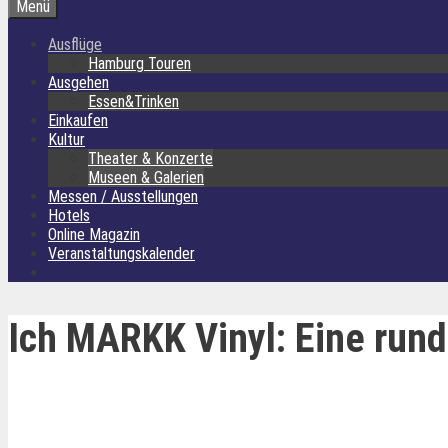
Menü
Ausflüge
Hamburg Touren
Ausgehen
Essen&Trinken
Einkaufen
Kultur
Theater & Konzerte
Museen & Galerien
Messen / Ausstellungen
Hotels
Online Magazin
Veranstaltungskalender
Ich MARKK Vinyl: Eine run
Gabriel Schimmeroth bei Sichtung des
rudimentäre Archivarbei
„schwarzen Goldes”
60erjahren