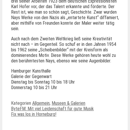
drei seiner Arbeiten 1923 dem deutschen Expressionisten
Karl Hofer vor, der das Talent erkannte und förderte. Der
Rest ist, wie man so schön sagt, Geschichte. Zwar wurden
Nays Werke von den Nazis als „entartete Kunst“ diffamiert,
aber mithilfe von Freunden konnte der Maler weiter tätig
sein.
Auch nach dem Zweiten Weltkrieg ließ seine Kreativität
nicht nach – im Gegenteil. So schuf er in den Jahren 1954
bis 1962 seine „Scheibenbilder“ mit der Kreisform als
dominierendes Motiv. Diese Werke gehören heute wohl zu
den berühmtesten Nays, ebenso wie seine Augenbilder.
Hamburger Kunsthalle
Galerie der Gegenwart
Dienstag bis Sonntag 10 bis 18 Uhr
Donnerstag 10 bis 21 Uhr
Kategorien
Allgemein
,
Museen & Galerien
ByteFM: Mit viel Leidenschaft für gute Musik
Fix was los in Horneburg!
Ähnliche Beiträge