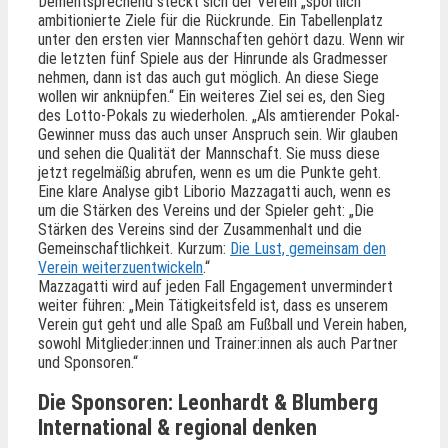
Dementsprechend steckt sich der Verein „sportlich
ambitionierte Ziele für die Rückrunde. Ein Tabellenplatz
unter den ersten vier Mannschaften gehört dazu. Wenn wir
die letzten fünf Spiele aus der Hinrunde als Gradmesser
nehmen, dann ist das auch gut möglich. An diese Siege
wollen wir anknüpfen.“ Ein weiteres Ziel sei es, den Sieg
des Lotto-Pokals zu wiederholen. „Als amtierender Pokal-
Gewinner muss das auch unser Anspruch sein. Wir glauben
und sehen die Qualität der Mannschaft. Sie muss diese
jetzt regelmäßig abrufen, wenn es um die Punkte geht.
Eine klare Analyse gibt Liborio Mazzagatti auch, wenn es
um die Stärken des Vereins und der Spieler geht: „Die
Stärken des Vereins sind der Zusammenhalt und die
Gemeinschaftlichkeit. Kurzum:
Die Lust, gemeinsam den
Verein weiterzuentwickeln
.“
Mazzagatti wird auf jeden Fall Engagement unvermindert
weiter führen: „Mein Tätigkeitsfeld ist, dass es unserem
Verein gut geht und alle Spaß am Fußball und Verein haben,
sowohl Mitglieder:innen und Trainer:innen als auch Partner
und Sponsoren.“
Die Sponsoren: Leonhardt & Blumberg
International & regional denken