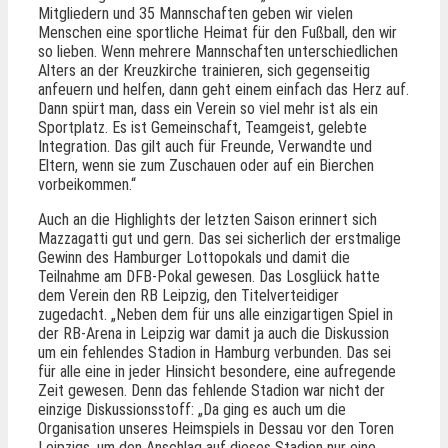
Mitgliedern und 35 Mannschaften geben wir vielen
Menschen eine sportliche Heimat für den Fußball, den wir
so lieben. Wenn mehrere Mannschaften unterschiedlichen
Alters an der Kreuzkirche trainieren, sich gegenseitig
anfeuern und helfen, dann geht einem einfach das Herz auf.
Dann spürt man, dass ein Verein so viel mehr ist als ein
Sportplatz. Es ist Gemeinschaft, Teamgeist, gelebte
Integration. Das gilt auch für Freunde, Verwandte und
Eltern, wenn sie zum Zuschauen oder auf ein Bierchen
vorbeikommen.“
Auch an die Highlights der letzten Saison erinnert sich
Mazzagatti gut und gern. Das sei sicherlich der erstmalige
Gewinn des Hamburger Lottopokals und damit die
Teilnahme am DFB-Pokal gewesen. Das Losglück hatte
dem Verein den RB Leipzig, den Titelverteidiger
zugedacht. „Neben dem für uns alle einzigartigen Spiel in
der RB-Arena in Leipzig war damit ja auch die Diskussion
um ein fehlendes Stadion in Hamburg verbunden. Das sei
für alle eine in jeder Hinsicht besondere, eine aufregende
Zeit gewesen. Denn das fehlende Stadion war nicht der
einzige Diskussionsstoff: „Da ging es auch um die
Organisation unseres Heimspiels in Dessau vor den Toren
Leipzigs, um den Anschlag auf dieses Stadion nur eine