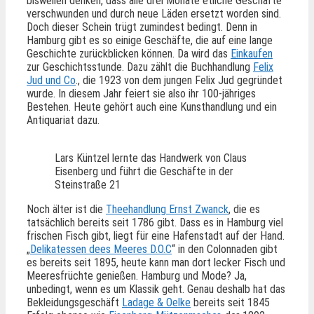
bisweilen denken, dass alle drei Monate etliche Geschäfte
verschwunden und durch neue Läden ersetzt worden sind.
Doch dieser Schein trügt zumindest bedingt. Denn in
Hamburg gibt es so einige Geschäfte, die auf eine lange
Geschichte zurückblicken können. Da wird das
Einkaufen
zur Geschichtsstunde. Dazu zählt die Buchhandlung
Felix
Jud und Co
., die 1923 von dem jungen Felix Jud gegründet
wurde. In diesem Jahr feiert sie also ihr 100-jähriges
Bestehen. Heute gehört auch eine Kunsthandlung und ein
Antiquariat dazu.
Lars Küntzel lernte das Handwerk von Claus
Eisenberg und führt die Geschäfte in der
Steinstraße 21
Noch älter ist die
Theehandlung Ernst Zwanck
, die es
tatsächlich bereits seit 1786 gibt. Dass es in Hamburg viel
frischen Fisch gibt, liegt für eine Hafenstadt auf der Hand.
„
Delikatessen dees Meeres D.O.C
“ in den Colonnaden gibt
es bereits seit 1895, heute kann man dort lecker Fisch und
Meeresfrüchte genießen. Hamburg und Mode? Ja,
unbedingt, wenn es um Klassik geht. Genau deshalb hat das
Bekleidungsgeschäft
Ladage & Oelke
bereits seit 1845