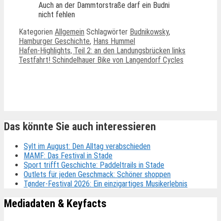
Auch an der Dammtorstraße darf ein Budni
nicht fehlen
Kategorien
Allgemein
Schlagwörter
Budnikowsky
,
Hamburger Geschichte
,
Hans Hummel
Hafen-Highlights, Teil 2: an den Landungsbrücken links
Testfahrt! Schindelhauer Bike von Langendorf Cycles
Ähnliche Beiträge
Das könnte Sie auch interessieren
Sylt im August: Den Alltag verabschieden
MAMF: Das Festival in Stade
Sport trifft Geschichte: Paddeltrails in Stade
Outlets für jeden Geschmack: Schöner shoppen
Tønder-Festival 2026: Ein einzigartiges Musikerlebnis
Mediadaten & Keyfacts