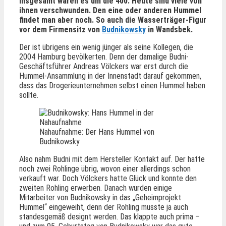
insgesamt waren es um die 400. Heute sind viele von
ihnen verschwunden. Den eine oder anderen Hummel
findet man aber noch. So auch die Wasserträger-Figur
vor dem Firmensitz von
Budnikowsky
in Wandsbek.
Der ist übrigens ein wenig jünger als seine Kollegen, die
2004 Hamburg bevölkerten. Denn der damalige Budni-
Geschäftsführer Andreas Völckers war erst durch die
Hummel-Ansammlung in der Innenstadt darauf gekommen,
dass das Drogerieunternehmen selbst einen Hummel haben
sollte.
Nahaufnahme: Der Hans Hummel von
Budnikowsky
Also nahm Budni mit dem Hersteller Kontakt auf. Der hatte
noch zwei Rohlinge übrig, wovon einer allerdings schon
verkauft war. Doch Völckers hatte Glück und konnte den
zweiten Rohling erwerben. Danach wurden einige
Mitarbeiter von Budnikowsky in das „Geheimprojekt
Hummel“ eingeweiht, denn der Rohling musste ja auch
standesgemäß designt werden. Das klappte auch prima –