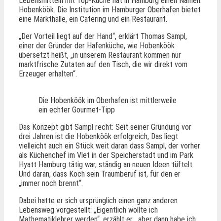
Lebensmitteln mit Top-Küche hat in Hamburg einen Namen:
Hobenköök. Die Institution im Hamburger Oberhafen bietet
eine Markthalle, ein Catering und ein Restaurant.
„Der Vorteil liegt auf der Hand“, erklärt Thomas Sampl,
einer der Gründer der Hafenküche, wie Hobenköök
übersetzt heißt, „in unserem Restaurant kommen nur
marktfrische Zutaten auf den Tisch, die wir direkt vom
Erzeuger erhalten“.
Die Hobenköök im Oberhafen ist mittlerweile
ein echter Gourmet-Tipp
Das Konzept gibt Sampl recht: Seit seiner Gründung vor
drei Jahren ist die Hobenköök erfolgreich, Das liegt
vielleicht auch ein Stück weit daran dass Sampl, der vorher
als Küchenchef im Vlet in der Speicherstadt und im Park
Hyatt Hamburg tätig war, ständig an neuen Ideen tüftelt.
Und daran, dass Koch sein Traumberuf ist, für den er
„immer noch brennt“.
Dabei hatte er sich ursprünglich einen ganz anderen
Lebensweg vorgestellt: „Eigentlich wollte ich
Mathematiklehrer werden“, erzählt er, „aber dann habe ich