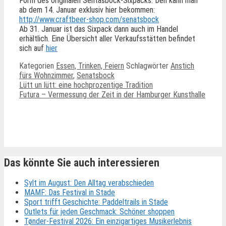
Form des originalen Sentasbock-Sixpacks. Den kann man
ab dem 14. Januar exklusiv hier bekommen:
http://www.craftbeer-shop.com/senatsbock
Ab 31. Januar ist das Sixpack dann auch im Handel
erhältlich. Eine Übersicht aller Verkaufsstätten befindet
sich auf
hier
Kategorien
Essen, Trinken, Feiern
Schlagwörter
Anstich
fürs Wohnzimmer
,
Senatsbock
Lütt un lütt: eine hochprozentige Tradition
Futura – Vermessung der Zeit in der Hamburger Kunsthalle
Ähnliche Beiträge
Das könnte Sie auch interessieren
Sylt im August: Den Alltag verabschieden
MAMF: Das Festival in Stade
Sport trifft Geschichte: Paddeltrails in Stade
Outlets für jeden Geschmack: Schöner shoppen
Tønder-Festival 2026: Ein einzigartiges Musikerlebnis