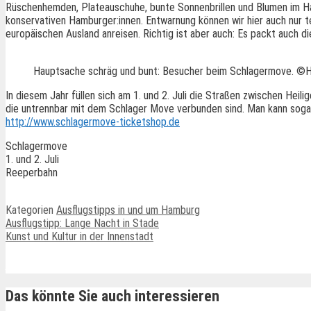
Rüschenhemden, Plateauschuhe, bunte Sonnenbrillen und Blumen im H
konservativen Hamburger:innen. Entwarnung können wir hier auch nur te
europäischen Ausland anreisen. Richtig ist aber auch: Es packt auch 
Hauptsache schräg und bunt: Besucher beim Schlagermove. ©H
In diesem Jahr füllen sich am 1. und 2. Juli die Straßen zwischen Heil
die untrennbar mit dem Schlager Move verbunden sind. Man kann sogar
http://www.schlagermove-ticketshop.de
Schlagermove
1. und 2. Juli
Reeperbahn
Kategorien
Ausflugstipps in und um Hamburg
Ausflugstipp: Lange Nacht in Stade
Kunst und Kultur in der Innenstadt
Ähnliche Beiträge
Das könnte Sie auch interessieren