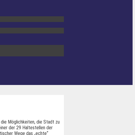
 die Möglichkeiten, die Stadt zu
iner der 29 Haltestellen der
stischer Wege das „echte“