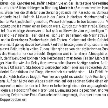
mburgs: das
Karoviertel
. Dafür steigen Sie an der Haltestelle
Sieveking
 Jetzt bloß links abbiegen in Richtung
Marktstraße
, denn rechter Han
s. Wenn hier die Stahltür zum Gerichtsgebäude mit Karacho ins Schloss 
m Gebäude ihre U-Haft ab. Mitten in der Stadt. In direkter Nachbarschaf
bunte Parklandschaft genießen, Wasserlichtkonzerte bestaunen oder M
ingplatz und ist immer einen Besuch wert. Zurück zur Marktstraße. Besuc
el. Das einstige Armenviertel hat sich mittlerweile zum eigenwilligen Tr
s und Restaurants. Hier lohnt es, sich Zeit zu nehmen, die Marktstraße 
n und in
Gretchens Zuckerbude
sich Torten, Kuchen und allerlei Gebäc
d wer nicht genug davon bekommt, kauft im hauseigenen Shop süße Eri
niesst Bella Italia in vollen Zügen. Hier gibt es von der sizilianischen Z
das Genießerherz so braucht. Gegessen wird in familiärer Atmosphäre. Al
uen, denn Besucher können nach Herzenslust im unteren Teil der Marktst
er Künstler wie Jan Delay ihre unverwechselbaren Anzüge kaufen, Antiq
 aus Ölfässern, Skateboard Eierbecher oder Teller aus recycelten Sch
lerlei Kuriositäten und Dinge, die einfach nur schön sind.
Mit Einkäufen
in die Feldstraße zu biegen. Von hier aus geht es wieder hoch Richtung 
nn. Auf der Mitte des Weges sieht man auf der rechten Seite einen ei
absprechen möchte, der irrt. Denn er beherbergt einen der angesagtest
h gern als Flaggschiff der Party- und Livemusikszene bezeichnet, und w
 Kreuzung Feldstrasse Ecke Glacischaussee angelangt, überquert man nur
n Doppeldecker ein.