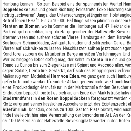
Hamburg kennen.
So zum Beispiel eins der spannendsten Viertel Ha
Doppeldecker
aus und gehen Richtung Feldstraße Ecke Holstenglacis.
richtig „schweren“ Jungs: das Untersuchungsgefängnis am Holstenglaci
Betroffenen U-Haft. Bis zu 10.000 Häftlinge sitzen jährlich in diese
Planten un Blomen
, wo im Sommer die Hamburger auf 47 Hektar die 
Park ist gut erreichbar, liegt direkt gegenüber der Haltestelle Sievek
alternativsten und authentischsten Viertel Hamburgs ein: dem Karoviert
Boutiquen, Schmuckläden, Antiquitätenläden und zahlreichen Cafes, Bar
Viertel auf sich wirken zu lassen. Naschkatzen sollten jetzt zuschlage
Konditorei zaubern die Mitarbeiter Berge an süßen Verführungen. Un
Wer es hingegen lieber deftig mag, der kehrt im
Cento lire
ein und ge
Tonno su Quinoa bis zum Ziegenkäse mit Spinat und Avocado alles, was 
sagen: Salute, Cento lire. Gestärkt, darf sich das Shoppingherz erfre
Maßanzug vom Modelabel
Herr von Eden
, wo ganz gern auch Hamburg
gefertigte und zweckentfremdete Alltagsgegenstände wie Couchtische
einer Produktdesign-Manufaktur: in der Marktstraße finden Besucher al
Eindrücken bepackt, bietet es sich an, am Ende der Marktstraße links 
Stadtrundfahrt in den Roten Doppeldeckern
fortgesetzt werden ka
Klotz aufgrund seines hässlichen Aussehens jetzt das Existenzrecht 
&Gefährlich.
Der Club, der bis zu 1000 Gästen Platz bietet, wird auc
findet vielleicht hier eine Veranstaltung der besonderen Art. An der
ca. 100 Metern an der Haltestelle Sievekingplatz wieder in den Rote
Kategorien
Ausflugstipps in und um Hamburg