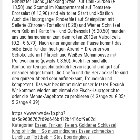
Gebeizter Lachs „Honkong Style“ auf Chili -Gurken (€
13,50) und Scampi im Knuspermantel auf Tomaten-
Brotsalat (€ 13,90) sind ein toller Start und köstlich.
Auch die Hauptgänge: Rinderfilet auf Steinpilzen mit
Sellerie-Zitronen-Tortelloni (€ 28) und Wiener Schnitzel
vom Kalb mit Kartoffel- und Gurkensalat (€ 20,50) munden
uns und harmonieren zum dem roten 2012er Valpolicella
(0,2 l € 6,70). Nach einer angenehmen Pause kommt das
süße Ende für den heutigen Abend – Dreierlei von
Schokolade mit Pfirsich und Weißes Mohnmousse mit
Portweinbirne (jeweils € 8,50). Auch hier sind alle
Komponenten geschmacklich hervorragend und gut auf
einander abgestimmt. Die Chefin und die Servicekräfte sind
den ganzen Abend sehr aufmerksam, freundlich und
kompetent. Das war bestimmt nicht unser letzter Besuch.
Wir kommen wieder, um einmal die Fisch-Hauptgerichte
oder die Menue-Angebote zu probieren (4 Gänge zu € 35/
5 Gänge € 39).
https://www.hvv.de/fp.php?
id=5c9686767f69d646b412bf416cf9e02d
Kategorien
Essen, Trinken, Feiern
,
Goldener Schlüssel
King of India – So muss indisches Essen schmecken
Landhaus Flottbek – Stay Boardinghaus