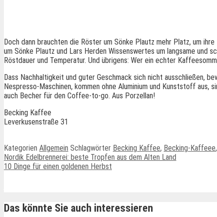
Seminare rund um die Kaffeebohne
Kaffee-Manufaktur
Funktionsarchitektur mi
Inhalt
Doch dann brauchten die Röster um Sönke Plautz mehr Platz, um ihre 
um Sönke Plautz und Lars Herden Wissenswertes um langsame und scho
Röstdauer und Temperatur. Und übrigens: Wer ein echter Kaffeesommeli
Dass Nachhaltigkeit und guter Geschmack sich nicht ausschließen, bew
Nespresso-Maschinen, kommen ohne Aluminium und Kunststoff aus, sind
auch Becher für den Coffee-to-go. Aus Porzellan!
Becking Kaffee
Leverkusenstraße 31
Kategorien
Allgemein
Schlagwörter
Becking Kaffee
,
Becking-Kaffeee
Nordik Edelbrennerei: beste Tropfen aus dem Alten Land
10 Dinge für einen goldenen Herbst
Ähnliche Beiträge
Das könnte Sie auch interessieren