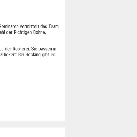
senstraße: Das alte
zentrum von Altona
 Seminaren vermittelt das Team
hl der Richtigen Bohne,
s der Rösterei. Sie passen in
tigkeit: Bei Becking gibt es