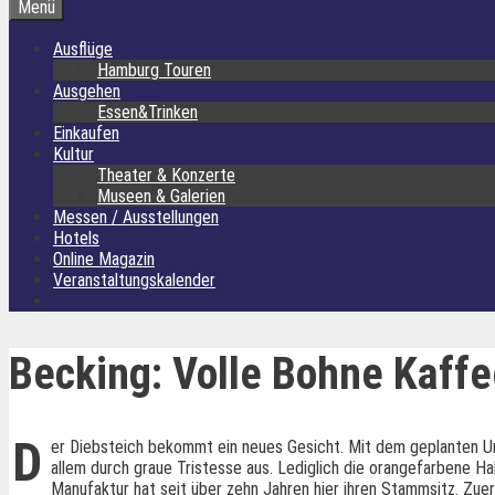
Menü
Ausflüge
Hamburg Touren
Ausgehen
Essen&Trinken
Einkaufen
Kultur
Theater & Konzerte
Museen & Galerien
Messen / Ausstellungen
Hotels
Online Magazin
Veranstaltungskalender
Becking: Volle Bohne Kaff
D
er Diebsteich bekommt ein neues Gesicht. Mit dem geplanten Um
allem durch graue Tristesse aus. Lediglich die orangefarbene Ha
Manufaktur hat seit über zehn Jahren hier ihren Stammsitz. Zu