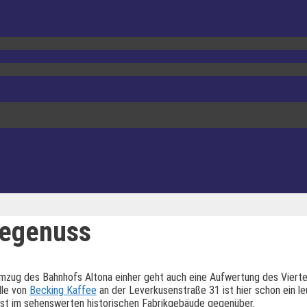
eegenuss
zug des Bahnhofs Altona einher geht auch eine Aufwertung des Viertels
lle von
Becking Kaffee
an der Leverkusenstraße 31 ist hier schon ein l
erst im sehenswerten historischen Fabrikgebäude gegenüber.