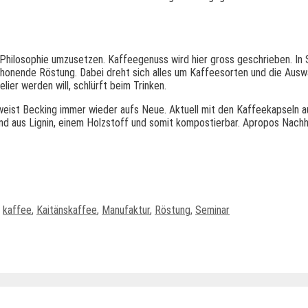
Grundlagen der Röstung
Leverku
t großartigem
Energie
Philosophie umzusetzen. Kaffeegenuss wird hier gross geschrieben. In
nende Röstung. Dabei dreht sich alles um Kaffeesorten und die Auswa
er werden will, schlürft beim Trinken.
eist Becking immer wieder aufs Neue. Aktuell mit den Kaffeekapseln au
 aus Lignin, einem Holzstoff und somit kompostierbar. Apropos Nachhal
,
kaffee
,
Kaitänskaffee
,
Manufaktur
,
Röstung
,
Seminar