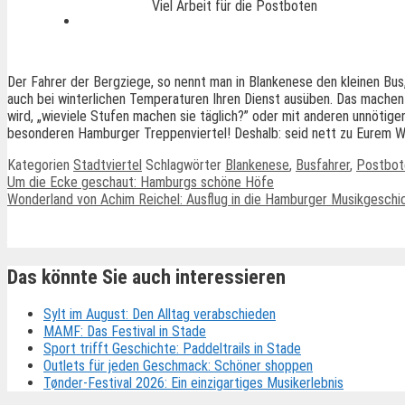
Viel Arbeit für die Postboten
Der Fahrer der Bergziege, so nennt man in Blankenese den kleinen Bu
auch bei winterlichen Temperaturen Ihren Dienst ausüben. Das mache
wird, „wieviele Stufen machen sie täglich?” oder mit anderen unnötigen
besonderen Hamburger Treppenviertel! Deshalb: seid nett zu Eurem Wi
Kategorien
Stadtviertel
Schlagwörter
Blankenese
,
Busfahrer
,
Postbot
Um die Ecke geschaut: Hamburgs schöne Höfe
Wonderland von Achim Reichel: Ausflug in die Hamburger Musikgeschi
Ähnliche Beiträge
Das könnte Sie auch interessieren
Sylt im August: Den Alltag verabschieden
MAMF: Das Festival in Stade
Sport trifft Geschichte: Paddeltrails in Stade
Outlets für jeden Geschmack: Schöner shoppen
Tønder-Festival 2026: Ein einzigartiges Musikerlebnis