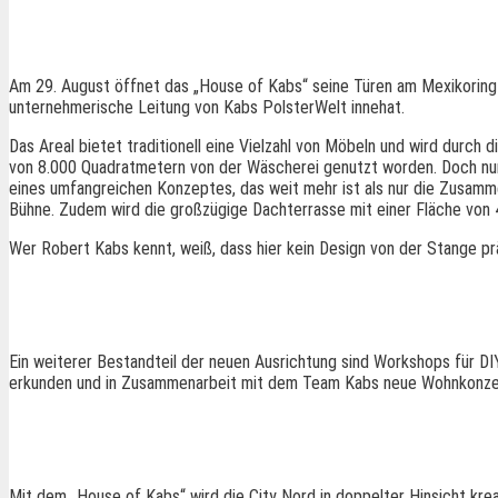
Am 29. August öffnet das „House of Kabs“ seine Türen am Mexikoring
unternehmerische Leitung von Kabs PolsterWelt innehat.
Das Areal bietet traditionell eine Vielzahl von Möbeln und wird durch d
von 8.000 Quadratmetern von der Wäscherei genutzt worden. Doch nu
eines umfangreichen Konzeptes, das weit mehr ist als nur die Zusamm
Bühne. Zudem wird die großzügige Dachterrasse mit einer Fläche von 4
Wer Robert Kabs kennt, weiß, dass hier kein Design von der Stange pr
Ein weiterer Bestandteil der neuen Ausrichtung sind Workshops für D
erkunden und in Zusammenarbeit mit dem Team Kabs neue Wohnkonzep
Mit dem „House of Kabs“ wird die City Nord in doppelter Hinsicht krea