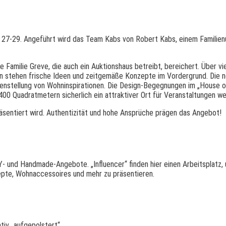
 27-29. Angeführt wird das Team Kabs von Robert Kabs, einem Familien
ie Familie Greve, die auch ein Auktionshaus betreibt, bereichert. Über v
n stehen frische Ideen und zeitgemäße Konzepte im Vordergrund. Die 
enstellung von Wohninspirationen. Die Design-Begegnungen im „House o
00 Quadratmetern sicherlich ein attraktiver Ort für Veranstaltungen we
äsentiert wird. Authentizität und hohe Ansprüche prägen das Angebot!
IY- und Handmade-Angebote. „Influencer“ finden hier einen Arbeitspla
te, Wohnaccessoires und mehr zu präsentieren.
tiv „aufgepolstert“.