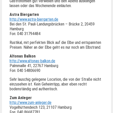
Gastronomien gut verweilen und den Abend ausklingen
lassen oder das Wochenende einläuten.
Astra Biergarten
http://www.astra-biergarten.de
Bei den St. Pauli-Landungsbrücken – Brücke 2, 20459
Hamburg
Fon: 040 31794484
Rustikal, mit perfekten Blick auf die Elbe und entspannten
Preisen. Näher an der Elbe geht es nur noch am Elbstrand.
Altonas Balkon
http://www.altonas-balkon.de
Palmmaille 41; 22767 Hamburg
Fon: 040 54806690
Sehr lauschig gelegene Location, die von der Straße nicht
einzusehen ist. Kein Geheimtipp, aber eben recht
bodenständig und authentisch.
Zum Anleger
http://www.zum-anleger.de
Vogelhüttendeich 123, 21107 Hamburg
Fon: 040 86687781