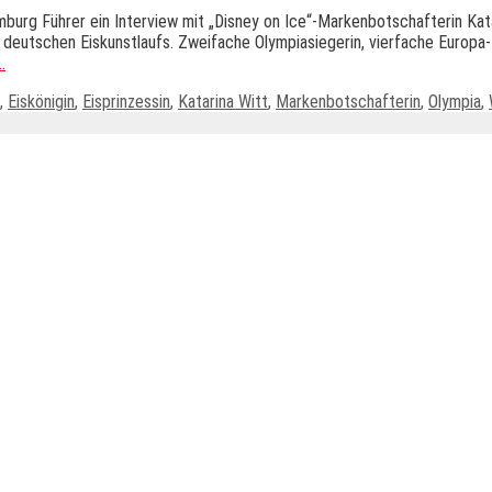
rg Führer ein Interview mit „Disney on Ice“-Markenbotschafterin Katar
s deutschen Eiskunstlaufs. Zweifache Olympiasiegerin, vierfache Europa
…
,
Eiskönigin
,
Eisprinzessin
,
Katarina Witt
,
Markenbotschafterin
,
Olympia
,