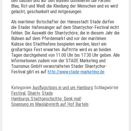
den Gassen und auf den Bühnen dominieren die Farben
Blau, Rot und Weiß die Kleidung der Menschen und es wird
gelacht, geschunkelt und mitgesungen.
Als maritimer Botschafter der Hansestadt Stade dürfen
die Stader Hafensänger auf dem Shantychor-Festival nicht
fehlen. Die Auswahl der Shantychöre, die in diesem Jahr die
Bühnen auf dem Pferdemarkt und vor der maritimen
Kulisse des Stadthafens bespielen werden, lässt ein
großartiges Fest erwarten. Auftritte wird es an beiden
Tagen durchgehend von 11.00 Uhr bis 17.30 Uhr geben. Alle
Informationen zudem von der STADE Marketing und
Tourismus GmbH veranstalteten Stader Shantychor-
Festival gibt es auf
http://www.stade-marketing.de
.
Kategorien
Ausflugstipps in und um Hamburg
Schlagwörter
Festival
,
Shanty
,
Stade
Hamburgs Stadtgeschichte: Denk mal!
Spannung im Maislabyrinth auf Hof Bartels
Ähnliche Beiträge