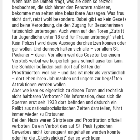
Wenn man die Damen fragt, was sie denn so reizvoll
beobachten, die sich hinter den Fenstern anbieten,
bekomme man selten eine belastbare Aussagen. Was frau
nicht darf, reizt wohl besonders. Dabei gibt es kein Gesetz
und keine Verordnung, die den Zugang für Besucherinnen
tatsächlich untersagen. Auch wenn auf den Toren „Zutritt
für Jugendliche unter 18 und für Frauen untersagt“ steht.
Kein Polizist wird diese Aussage durchsetzen können oder
gar wollen. Und dennoch halten sich alle – vor allem St.
Paulianer – daran. Vor allem weil das Gezeter bei einem
Verstoß verbal wie körperlich ganz schnell ausarten kann.
Die Schilder befinden sich dort auf Bitten der
Prostituierten, weil sie – und das ist mehr als verständlich
– dort eben ihren Job machen und ungern zur begafften
Attraktionen werden wollen.
Aber wie kam es eigentlich zu diesen Toren und rechtlich
nicht haltbaren Verboten? Die Information, dass sich die
Sperren erst seit 1933 dort befinden und dadurch ein
Relikt aus nationalsozialistischen Zeiten darstellen, führt
immer wieder zu Erstaunen.
Bei den Nazis waren Striptease und Prostitution offiziell
verboten. Da ein Verbot des auf St. Pauli typischen
Gewerbes nicht konsequent eingehalten werden konnte
oder für die „Glückseligkeit“ der so wichtigen