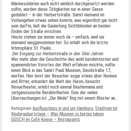
Marinesoldaten auch nicht wirklich durchgesetzt werden
sollte, wurden diese Tätigkeiten nur in einer Gasse
geduldet – in der Herbertstraße. Damit niemand im
Vorbeigehen etwas sehen konnte, was eigentlich gar nicht
sein durfte, ließ die Gauleitung Sichtblenden an beiden
Enden der Straße errichten.
Heute stehen sie immer noch da – einfach, weil sie
niemand weggenommen hat. So erhält sich die letzte
Intimsphäre St. Paulis…
Der Eingang zur Herbertstraße in den 50er Jahren
Wer mehr über die Geschichte des wohl berühmtesten und
spannendsten Vorortes der Welt erfahren möchte, sollte
einen Blick in das Sankt Pauli Museum, Davidstraße 17,
werfen. Hier lernt der Besucher sogar etwas über Nonnen
und Ritter, erkundet die Welt der Huren, besucht
Revuetheater, erlebt noch einmal Beatlemania und
zeitgenössische Berühmtheiten. Eine der vielen
Überraschungen ist: „Die Meile“ fing mit einem Kloster an…
Kategorien
Ausflugstipps in und um Hamburg
,
Stadtviertel
Kindergeburtstage – Was Museen zu bieten haben
GOSCH im Café Keese – Restaurants