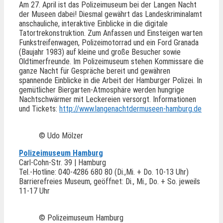
Am 27. April ist das Polizeimuseum bei der Langen Nacht
der Museen dabei! Diesmal gewährt das Landeskriminalamt
anschauliche, interaktive Einblicke in die digitale
Tatortrekonstruktion. Zum Anfassen und Einsteigen warten
Funkstreifenwagen, Polizeimotorrad und ein Ford Granada
(Baujahr 1983) auf kleine und große Besucher sowie
Oldtimerfreunde. Im Polizeimuseum stehen Kommissare die
ganze Nacht für Gespräche bereit und gewähren
spannende Einblicke in die Arbeit der Hamburger Polizei. In
gemütlicher Biergarten-Atmosphäre werden hungrige
Nachtschwärmer mit Leckereien versorgt. Informationen
und Tickets:
http://www.langenachtdermuseen-hamburg.de
© Udo Mölzer
Polizeimuseum Hamburg
Carl-Cohn-Str. 39 | Hamburg
Tel.-Hotline: 040-4286 680 80 (Di.,Mi. + Do. 10-13 Uhr)
Barrierefreies Museum, geöffnet: Di., Mi., Do. + So. jeweils
11-17 Uhr
© Polizeimuseum Hamburg