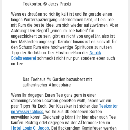
Teekontor. © Jerzy Pruski
Wenn es draußen so richtig kalt ist und Ihr gerade einen
langen Winterspaziergang unternommen habt, ist ein Tee
mit Rum die beste Idee, um sich wieder aufzuwärmen. Aber
Achtung: Den Begriff „einen im Tee haben“ für
angeschickert zu sein, gibt es nicht von ungefähr, also ist
hier Maßhalten angesagt. Darüber hinaus ist es sinnvoll, für
den Schuss Rum eine hochwertige Spirituose zu nutzen.
Tipp der Redaktion: Der Elbstrom-Rum der
Nordik
Edelbrennerei
schmeckt nicht nur pur, sondern eben auch
im Tee.
Das Teehaus Yu Garden bezaubert mit
authentischer Atmosphäre
Wenn Ihr dagegen Euren Tee ganz gern in einer
stimmungsvollen Location genießen wollt, haben wir ein
paar Tipps für Euch. Der Klassiker ist sicher das
Teekontor
im Wasserschloss
, wo Ihr aus 30 erlesenen Sorten
auswählen könnt. Gleichzeitig könnt Ihr hier aber auch Tee
kaufen. Richtig edel dagegen ist der Afternoon-Tea im
Hotel Louis C. Jacob
. Bei flackerndem Kaminfeuer werden