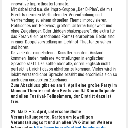
innovative Improtheaterformate.
Mit dabei sind u.a. die Impro-Gruppe „Der B-Plan“, die mit
Brechts genialen Methoden der Vereinfachung und
Verfremdung zu einem aktuellen Thema improvisieren.
Politisches mit Relevanz, großem Unterhaltungswert und
ohne Zeigefinger. Oder „hidden shakespeare“, die extra für
das Festival ein brandneues Format erarbeiten. Beide sind
in einer Doppelvorstellung im Lichthof Theater zu sehen
und hören.
Da viele der eingeladenen Künstler aus dem Ausland
kommen, finden mehrere Vorstellungen in englischer
Sprache statt. Das sollte aber alle, deren Englisch nicht
perfekt ist, nicht davon abhalten zu kommen. Vieles wird in
leicht verständlicher Sprache erzählt und erschließt sich so
auch dem ungeübten Zuschauer.
Zum Abschluss gibt es am 1. April eine große Party im
Monsun Theater mit den Beats von DJ Sturmflutpaule
und allen Festival-Teilnehmern, der Eintritt dazu ist
frei.
29. März – 2. April, unterschiedliche
Veranstaltungsorte, Karten am jeweiligen
Veranstaltungsort und an allen VVK-Stellen
Weitere
Infos unter
http://www.improfestival-hamburg.de