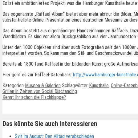
Es ist ein ambitioniertes Projekt, was die Hamburger Kunsthalle heute
Das sogenannte „Raffael-Album“ bietet aber mehr als nur die Bilder. 
substantiellste Online-Präsentation eines deutschen Museums zu die
Das Album besteht aus eigenhändigen Handzeichnungen Raffaels. Dazu
Wandbildern. Es sind vor allem Druckgraphiken aus vier Jahrhunderten –
Unter den 1000 Objekten sind aber auch Fotografien seit den 1860er 
interpretiert worden. So kann man den Stil- und Geschmackswandel üb
Bereits ab 1800 fand Raffael in der bildenden Kunst große Aufmerksa
Hier geht es zur Raffael-Datenbank:
http://www.hamburger-kunsthalle
Kategorien
Museen & Galerien
Schlagwörter
Kunsthalle
,
Online-Datenb
Grillen in Zeiten von Social Disctancing
Kennt Ihr schon die Fischklappe?
Ähnliche Beiträge
Das könnte Sie auch interessieren
Sylt im August: Den Alltag verabschieden