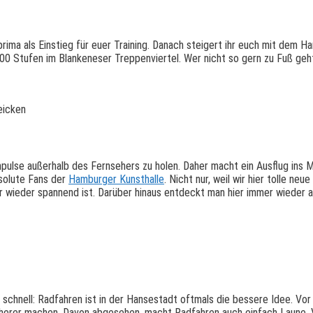
rima als Einstieg für euer Training. Danach steigert ihr euch mit dem 
5000 Stufen im Blankeneser Treppenviertel. Wer nicht so gern zu Fuß ge
eicken
mpulse außerhalb des Fernsehers zu holen. Daher macht ein Ausflug ins 
bsolute Fans der
Hamburger Kunsthalle
. Nicht nur, weil wir hier tolle ne
 wieder spannend ist. Darüber hinaus entdeckt man hier immer wieder a
 schnell: Radfahren ist in der Hansestadt oftmals die bessere Idee. Vor
cherer machen. Davon abgesehen, macht Radfahren auch einfach Laune. V