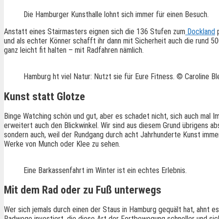
Die Hamburger Kunsthalle lohnt sich immer für einen Besuch.
Anstatt eines Stairmasters eignen sich die 136 Stufen zum
Dockland
p
und als echter Könner schafft ihr dann mit Sicherheit auch die rund 
ganz leicht fit halten – mit Radfahren nämlich.
Hamburg ht viel Natur: Nutzt sie für Eure Fitness. © Caroline Bl
Kunst statt Glotze
Binge Watching schön und gut, aber es schadet nicht, sich auch mal I
erweitert auch den Blickwinkel. Wir sind aus diesem Grund übrigens a
sondern auch, weil der Rundgang durch acht Jahrhunderte Kunst immer
Werke von Munch oder Klee zu sehen.
Eine Barkassenfahrt im Winter ist ein echtes Erlebnis.
Mit dem Rad oder zu Fuß unterwegs
Wer sich jemals durch einen der Staus in Hamburg gequält hat, ahnt es
Radwege investiert, die diese Art der Fortbewegung schneller und si