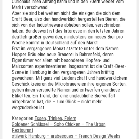
Curiohaus ihren Anfang nahm und in den 70ern wieder vom
Markt verschwand.
Aber sie sind bei weitem nicht die einzigen die sich dem
Craft Beer, also den handwerklich hergestellten Bieren, die
sich von der Industrieware abheben sollen, verschrieben
haben. Bundesweit ist das Interesse in den letzten Jahren
deutlich größer geworden, mindestens ein neues Bier pro
Woche kommt in Deutschland auf den Markt.
Erst im vergangenen Monat startete unter dem Namen
Hopper Bräu eine neue Brauerei in Bahrenfeld, deren
Eigentümer vor allem mit besonderen Hopfen- und
Malzsorten experimentieren. Insgesamt ist die Craft-Beer-
Szene in Hamburg in den vergangenen Jahren kräftig
gewachsen. Mit ganz viel Leidenschaft und handwerklichem
Geschick kreieren die Mikrobrauereien ihre eigenen Sorten,
geben ihnen verspielte Namen und entwerfen grandiose
Etiketten. Ein Trend, der eine unglaubliche Biervielfalt
mitgebracht hat, die – zum Glück – nicht mehr
wegzudenken ist.
Kategorien
Essen, Trinken, Feiern
Goldener Schlüssel – Soho Chicken – The Urban
Restaurant
stilwerk Hamburg – arabesques – French Design Weeks