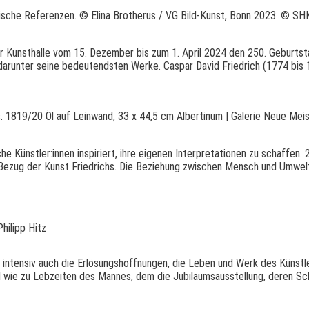
sche Referenzen. © Elina Brotherus / VG Bild-Kunst, Bonn 2023. © S
ger Kunsthalle vom 15. Dezember bis zum 1. April 2024 den 250. Geburts
arunter seine bedeutendsten Werke. Caspar David Friedrich (1774 bis 18
1819/20 Öl auf Leinwand, 33 x 44,5 cm Albertinum | Galerie Neue Meist
he Künstler:innen inspiriert, ihre eigenen Interpretationen zu schaffen
 Bezug der Kunst Friedrichs. Die Beziehung zwischen Mensch und Umwelt
hilipp Hitz
o intensiv auch die Erlösungshoffnungen, die Leben und Werk des Künstl
nd wie zu Lebzeiten des Mannes, dem die Jubiläumsausstellung, deren S