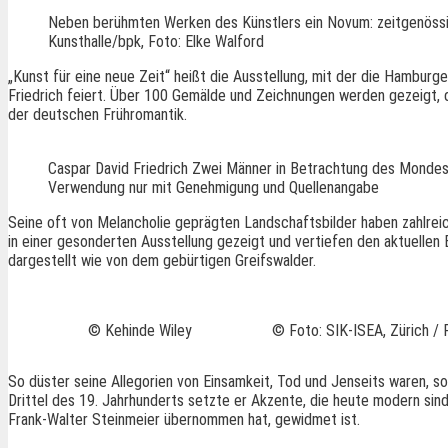
Neben berühmten Werken des Künstlers ein Novum: zeitgenössi
Kunsthalle/bpk, Foto: Elke Walford
„Kunst für eine neue Zeit“ heißt die Ausstellung, mit der die Hambur
Friedrich feiert. Über 100 Gemälde und Zeichnungen werden gezeigt, d
der deutschen Frühromantik.
Caspar David Friedrich Zwei Männer in Betrachtung des Mondes. 
Verwendung nur mit Genehmigung und Quellenangabe
Seine oft von Melancholie geprägten Landschaftsbilder haben zahlreic
in einer gesonderten Ausstellung gezeigt und vertiefen den aktuellen
dargestellt wie von dem gebürtigen Greifswalder.
© Kehinde Wiley
© Foto: SIK-ISEA, Zürich / P
So düster seine Allegorien von Einsamkeit, Tod und Jenseits waren, s
Drittel des 19. Jahrhunderts setzte er Akzente, die heute modern si
Frank-Walter Steinmeier übernommen hat, gewidmet ist.