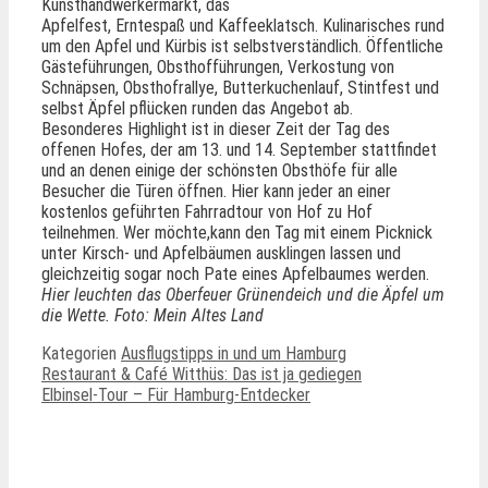
Kunsthandwerkermarkt, das
Apfelfest, Erntespaß und Kaffeeklatsch. Kulinarisches rund
um den Apfel und Kürbis ist selbstverständlich. Öffentliche
Gästeführungen, Obsthofführungen, Verkostung von
Schnäpsen, Obsthofrallye, Butterkuchenlauf, Stintfest und
selbst Äpfel pflücken runden das Angebot ab.
Besonderes Highlight ist in dieser Zeit der Tag des
offenen Hofes, der am 13. und 14. September stattfindet
und an denen einige der schönsten Obsthöfe für alle
Besucher die Türen öffnen. Hier kann jeder an einer
kostenlos geführten Fahrradtour von Hof zu Hof
teilnehmen. Wer möchte,kann den Tag mit einem Picknick
unter Kirsch- und Apfelbäumen ausklingen lassen und
gleichzeitig sogar noch Pate eines Apfelbaumes werden.
Hier leuchten das Oberfeuer Grünendeich und die Äpfel um
die Wette. Foto: Mein Altes Land
Kategorien
Ausflugstipps in und um Hamburg
Restaurant & Café Witthüs: Das ist ja gediegen
Elbinsel-Tour – Für Hamburg-Entdecker
Ähnliche Beiträge