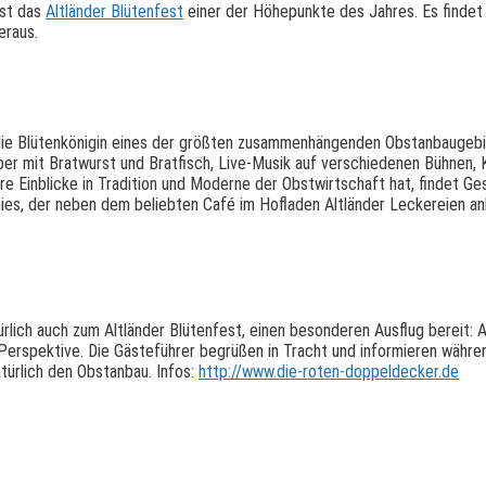
ist das
Altländer Blütenfest
einer der Höhepunkte des Jahres. Es finde
eraus.
 Blütenkönigin eines der größten zusammenhängenden Obstanbaugebiet
uber mit Bratwurst und Bratfisch, Live-Musik auf verschiedenen Bühnen,
re Einblicke in Tradition und Moderne der Obstwirtschaft hat, findet Ge
ies, der neben dem beliebten Café im Hofladen Altländer Leckereien an
lich auch zum Altländer Blütenfest, einen besonderen Ausflug bereit: A
Perspektive. Die Gästeführer begrüßen in Tracht und informieren währen
türlich den Obstanbau. Infos:
http://www.die-roten-doppeldecker.de