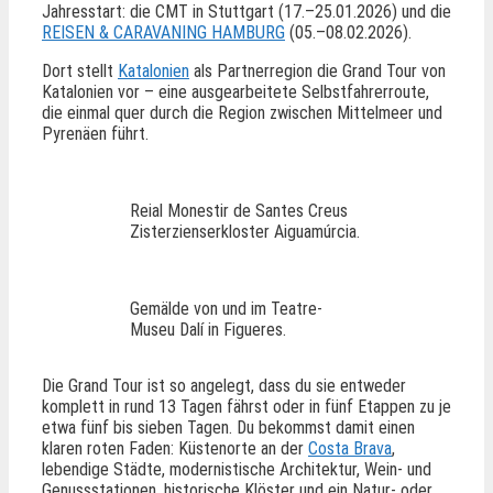
Jahresstart: die CMT in Stuttgart (17.–25.01.2026) und die
REISEN & CARAVANING HAMBURG
(05.–08.02.2026).
Dort stellt
Katalonien
als Partnerregion die Grand Tour von
Katalonien vor – eine ausgearbeitete Selbstfahrerroute,
die einmal quer durch die Region zwischen Mittelmeer und
Pyrenäen führt.
Reial Monestir de Santes Creus
Zisterzienserkloster Aiguamúrcia.
Gemälde von und im Teatre-
Museu Dalí in Figueres.
Die Grand Tour ist so angelegt, dass du sie entweder
komplett in rund 13 Tagen fährst oder in fünf Etappen zu je
etwa fünf bis sieben Tagen. Du bekommst damit einen
klaren roten Faden: Küstenorte an der
Costa Brava
,
lebendige Städte, modernistische Architektur, Wein- und
Genussstationen, historische Klöster und ein Natur- oder