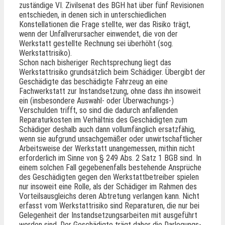
zuständige VI. Zivilsenat des BGH hat über fünf Revisionen
entschieden, in denen sich in unterschiedlichen
Konstellationen die Frage stellte, wer das Risiko trägt,
wenn der Unfallverursacher einwendet, die von der
Werkstatt gestellte Rechnung sei überhöht (sog.
Werkstattrisiko).
Schon nach bisheriger Rechtsprechung liegt das
Werkstattrisiko grundsätzlich beim Schädiger. Übergibt der
Geschädigte das beschädigte Fahrzeug an eine
Fachwerkstatt zur Instandsetzung, ohne dass ihn insoweit
ein (insbesondere Auswahl- oder Überwachungs-)
Verschulden trifft, so sind die dadurch anfallenden
Reparaturkosten im Verhältnis des Geschädigten zum
Schädiger deshalb auch dann vollumfänglich ersatzfähig,
wenn sie aufgrund unsachgemäßer oder unwirtschaftlicher
Arbeitsweise der Werkstatt unangemessen, mithin nicht
erforderlich im Sinne von § 249 Abs. 2 Satz 1 BGB sind. In
einem solchen Fall gegebenenfalls bestehende Ansprüche
des Geschädigten gegen den Werkstattbetreiber spielen
nur insoweit eine Rolle, als der Schädiger im Rahmen des
Vorteilsausgleichs deren Abtretung verlangen kann. Nicht
erfasst vom Werkstattrisiko sind Reparaturen, die nur bei
Gelegenheit der Instandsetzungsarbeiten mit ausgeführt
worden sind. Der Geschädigte trägt daher die Darlegungs-