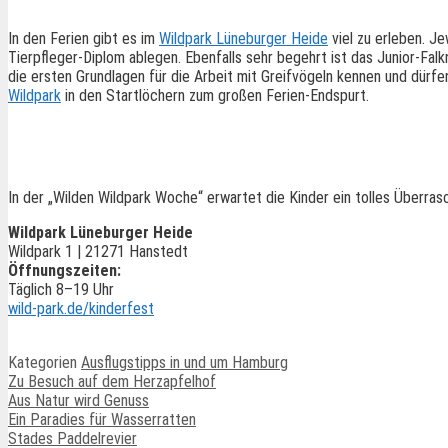
In den Ferien gibt es im
Wildpark Lüneburger Heide
viel zu erleben. J
Tierpfleger-Diplom ablegen. Ebenfalls sehr begehrt ist das Junior-Fa
die ersten Grundlagen für die Arbeit mit Greifvögeln kennen und dürf
Wildpark
in den Startlöchern zum großen Ferien-Endspurt.
In der „Wilden Wildpark Woche“ erwartet die Kinder ein tolles Überra
Wildpark Lüneburger Heide
Wildpark 1 | 21271 Hanstedt
Öffnungszeiten:
Täglich 8–19 Uhr
wild-park.de/kinderfest
Kategorien
Ausflugstipps in und um Hamburg
Zu Besuch auf dem Herzapfelhof
Aus Natur wird Genuss
Ein Paradies für Wasserratten
Stades Paddelrevier