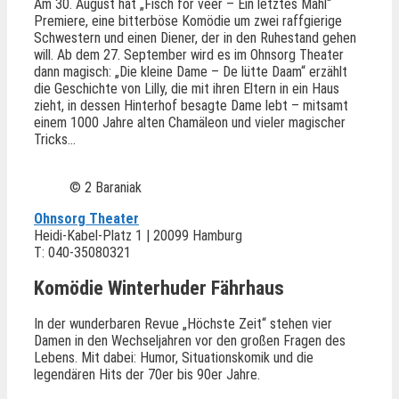
Am 30. August hat „Fisch för veer – Ein letztes Mahl“
Premiere, eine bitterböse Komödie um zwei raffgierige
Schwestern und einen Diener, der in den Ruhestand gehen
will. Ab dem 27. September wird es im Ohnsorg Theater
dann magisch: „Die kleine Dame – De lütte Daam“ erzählt
die Geschichte von Lilly, die mit ihren Eltern in ein Haus
zieht, in dessen Hinterhof besagte Dame lebt – mitsamt
einem 1000 Jahre alten Chamäleon und vieler magischer
Tricks…
© 2 Baraniak
Ohnsorg Theater
Heidi-Kabel-Platz 1 | 20099 Hamburg
T: 040-35080321
Komödie Winterhuder Fährhaus
In der wunderbaren Revue „Höchste Zeit“ stehen vier
Damen in den Wechseljahren vor den großen Fragen des
Lebens. Mit dabei: Humor, Situationskomik und die
legendären Hits der 70er bis 90er Jahre.