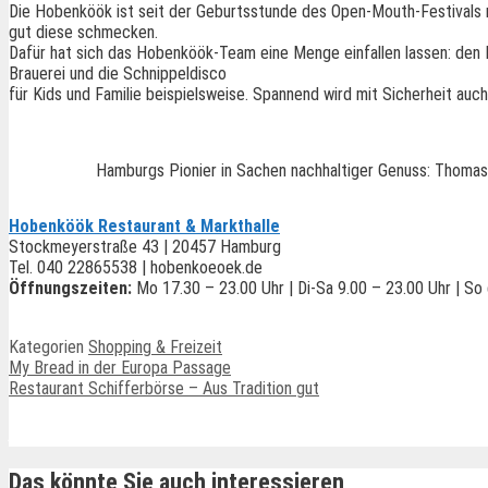
Die Hobenköök ist seit der Geburtsstunde des Open-Mouth-Festivals mi
gut diese schmecken.
Dafür hat sich das Hobenköök-Team eine Menge einfallen lassen: den
Brauerei und die Schnippeldisco
für Kids und Familie beispielsweise. Spannend wird mit Sicherheit auc
Hamburgs Pionier in Sachen nachhaltiger Genuss: Thoma
Hobenköök Restaurant & Markthalle
Stockmeyerstraße 43 | 20457 Hamburg
Tel. 040 22865538 | hobenkoeoek.de
Öffnungszeiten:
Mo 17.30 – 23.00 Uhr | Di-Sa 9.00 – 23.00 Uhr | So
Kategorien
Shopping & Freizeit
My Bread in der Europa Passage
Restaurant Schifferbörse – Aus Tradition gut
Ähnliche Beiträge
Das könnte Sie auch interessieren