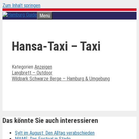
Zum Inhalt springen
Menü
Hansa-Taxi – Taxi
Kategorien
Anzeigen
Langbrett – Outdoor
Wildpark Schwarze Berge – Hamburg & Umgebung
Ähnliche Beiträge
Das könnte Sie auch interessieren
Sylt im August: Den Alltag verabschieden
MAMF: Das Festival in Stade