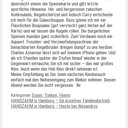
überreicht einem die Speisekarte und gibt letzte
sportliche Hinweise. Hin- und hergerissen zwischen
Kohlroulade, Kegelschnitzel und Indisch Curry entscheide
ich mich für die Gulaschsuppe. Dazu gönne ich mir ein
Fläschchen Boujoulais (gut versteckt ganz hinten auf der
Karte) und wir lassen die Kugeln rollen. Die bürgerlichen
Speisen munden ganz ordentlich. Zum Verdauen noch ein
Aquavit. Freuden- und Verzweifelungsschreie der
benachbarten Kegelbrüder dringen dumpf zu uns herüber.
Charles Aznavour lässt sich auf meinem iPhone gehen. Und
als ich Stunden später die Stufen hinauf wieder in der
Gegenwart eintauche, bin ich mir sicher – das war großes
Kino. Auch wenn das Holi Kino direkt nebenan ist.
Meine Empfehlung an Sie: beim nächsten Kinobesuch
einfach mal den Nebeneingang zum Klinker nehmen. Diesen
Abend werden Sie nicht vergessen. Ihr
Kategorien
Essen, Trinken, Feiern
HANDZAHM in Hamburg – Ein kreativer Familienbetrieb
HANDZAHM in Hamburg – Heute bei Alexandros
Ähnliche Beiträge