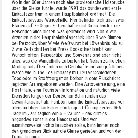
Wo in den 80er Jahren noch eine provisorische Holzbrücke
über die Gleise führte, wurde 1991 das bundesweit erste
Einkaufszentrum in einem Hauptbahnhof eröffnet: Die
Einkaufspassage Wandelhalle. Hier befinden sich über zwei
Etagen auf 7.600qm 70 Geschäfte und Dienstleister, die
Reisenden alles bieten. was gebraucht wird. Von A wie
Arzneien in der Hauptbahnhofapothek über B wie Blumen
bei Petzoldt, über W wie Weißwurst bei Löwenbräu bis zu
Z wie Zeitschriften bei Press Books: hier bleibt kein
Wunsch offen. Reiseartikel und Souvenirs sind aber nicht
alles, was die Wandelhalle zu bieten hat. Neben zahlreichen
Modegeschäften finden sich Geschäfte mit ausgefallenen
Waren wie in The Tea Embassy mit 120 verschiedenen
Tees oder im Stofftiergarten Körber, in dem Plüschtiere
jeglicher Art angeboten werden. Eine Autovermietung, eine
Postfiliale, eine Touristen Information und natürlich viele
Dienstleistungen der Deutschen Bahn runden das
Gesamtangebot ab. Punkten kann die Einkaufspassage vor
allem mit ihren konkurrenzlos langen Öffnungszeiten: 365
Tage im Jahr täglich von 6 – 23 Uhr – das gibt es
nirgendwo sonst in der Hansestadt. Und wer
ausnahmsweise nichts brauchen sollte, kann immer noch
den grandiosen Blick auf die Gleise genießen und von der
Ferne träumen…